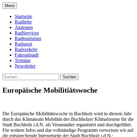
Zum
Menü
Inhalt
Bike Community
Buchholz fährt Rad e.V.
springen
Startseite
Radliebe
Aktionen
RadServices
Radtourismus
Radsport
Radverkehr
Fahrradstadt
Termine
Newsletter
Suchen
nach:
Europäische Mobilitiätswoche
Die Europäische Mobilitätswoche in Buchholz wird in diesem Jahr
durch das Klimateam Mobilität des Buchholzer Klimaforums für die
Stadt Buchholz i.d.N. als Veranstalter organisiert und durchgeführt.
Für weitere Infos und das vollständige Programm verweisen wir auf
die entsprechende Internetseite der Stadt Buchholz i.d.N.: