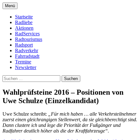
Zum
Menü
Inhalt
Bike Community
Buchholz fährt Rad e.V.
springen
Startseite
Radliebe
Aktionen
RadServices
Radtourismus
Radsport
Radverkehr
Fahrradstadt
Termine
Newsletter
Suchen
nach:
Wahlprüfsteine 2016 – Positionen von
Uwe Schulze (Einzelkandidat)
Uwe Schulze schreibt:
„Für mich haben … alle Verkehrsteilnehmer
zuerst einen gleichrangigen Stellenwert, da sie gleichberechtigt sind.
Dann clustere ich und lege die Priorität der Fußgänger und
Radfahrer deutlich höher als die der Kraftfahrzeuge“.