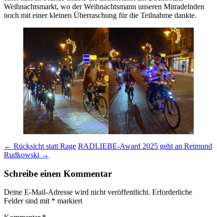
Weihnachtsmarkt, wo der Weihnachtsmann unseren Mitradelnden
noch mit einer kleinen Überraschung für die Teilnahme dankte.
Beitragsnavigation
←
Rücksicht statt Rage
RADLIEBE-Award 2025 geht an Reimund
Rudkowski
→
Schreibe einen Kommentar
Deine E-Mail-Adresse wird nicht veröffentlicht.
Erforderliche
Felder sind mit
*
markiert