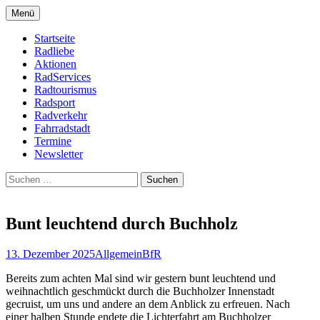
Zum
Menü
Inhalt
Bike Community
Buchholz fährt Rad e.V.
springen
Startseite
Radliebe
Aktionen
RadServices
Radtourismus
Radsport
Radverkehr
Fahrradstadt
Termine
Newsletter
Suchen
nach:
Bunt leuchtend durch Buchholz
13. Dezember 2025
Allgemein
BfR
Bereits zum achten Mal sind wir gestern bunt leuchtend und
weihnachtlich geschmückt durch die Buchholzer Innenstadt
gecruist, um uns und andere an dem Anblick zu erfreuen. Nach
einer halben Stunde endete die Lichterfahrt am Buchholzer