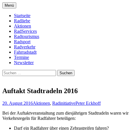
Zum
Menü
Inhalt
Bike Community
Buchholz fährt Rad e.V.
springen
Startseite
Radliebe
Aktionen
RadServices
Radtourismus
Radsport
Radverkehr
Fahrradstadt
Termine
Newsletter
Suchen
nach:
Auftakt Stadtradeln 2016
20. August 2016
Aktionen
,
Radinitiative
Peter Eckhoff
Bei der Auftaktveranstaltung zum diesjährigen Stadtradeln waren wir
Verkehrsregeln für Radfahrer beteiligen:
Darf ein Radfahrer über einen Zebrastreifen fahren?