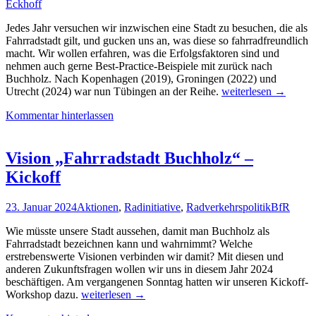
Eckhoff
Jedes Jahr versuchen wir inzwischen eine Stadt zu besuchen, die als
Fahrradstadt gilt, und gucken uns an, was diese so fahrradfreundlich
macht. Wir wollen erfahren, was die Erfolgsfaktoren sind und
nehmen auch gerne Best-Practice-Beispiele mit zurück nach
Buchholz. Nach Kopenhagen (2019), Groningen (2022) und
Exkursion
Utrecht (2024) war nun Tübingen an der Reihe.
weiterlesen
→
nach
Kommentar hinterlassen
Tübingen
Vision „Fahrradstadt Buchholz“ –
Kickoff
23. Januar 2024
Aktionen
,
Radinitiative
,
Radverkehrspolitik
BfR
Wie müsste unsere Stadt aussehen, damit man Buchholz als
Fahrradstadt bezeichnen kann und wahrnimmt? Welche
erstrebenswerte Visionen verbinden wir damit? Mit diesen und
anderen Zukunftsfragen wollen wir uns in diesem Jahr 2024
beschäftigen. Am vergangenen Sonntag hatten wir unseren Kickoff-
Vision
Workshop dazu.
weiterlesen
→
„Fahrradstadt