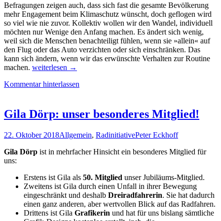
Befragungen zeigen auch, dass sich fast die gesamte Bevölkerung
mehr Engagement beim Klimaschutz wünscht, doch geflogen wird
so viel wie nie zuvor. Kollektiv wollen wir den Wandel, individuell
möchten nur Wenige den Anfang machen. Es ändert sich wenig,
weil sich die Menschen benachteiligt fühlen, wenn sie »allein« auf
den Flug oder das Auto verzichten oder sich einschränken. Das
kann sich ändern, wenn wir das erwünschte Verhalten zur Routine
Erlöst
machen.
weiterlesen
→
die
Kommentar hinterlassen
Konsumenten!
Gila Dörp: unser besonderes Mitglied!
22. Oktober 2018
Allgemein
,
Radinitiative
Peter Eckhoff
Gila Dörp
ist in mehrfacher Hinsicht ein besonderes Mitglied für
uns:
Erstens ist Gila als
50. Mitglied
unser Jubiläums-Mitglied.
Zweitens ist Gila durch einen Unfall in ihrer Bewegung
eingeschränkt und deshalb
Dreiradfahrerin
. Sie hat dadurch
einen ganz anderen, aber wertvollen Blick auf das Radfahren.
Drittens ist Gila
Grafikerin
und hat für uns bislang sämtliche