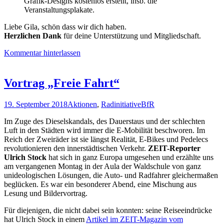
Grafik-Designs kostenlos erstellt, insb. die
Veranstaltungsplakate.
Liebe Gila, schön dass wir dich haben.
Herzlichen Dank
für deine Unterstützung und Mitgliedschaft.
Kommentar hinterlassen
Vortrag „Freie Fahrt“
19. September 2018
Aktionen
,
Radinitiative
BfR
Im Zuge des Dieselskandals, des Dauerstaus und der schlechten
Luft in den Städten wird immer die E-Mobilität beschworen. Im
Reich der Zweiräder ist sie längst Realität, E-Bikes und Pedelecs
revolutionieren den innerstädtischen Verkehr.
ZEIT-Reporter
Ulrich Stock
hat sich in ganz Europa umgesehen und erzählte uns
am vergangenen Montag in der Aula der Waldschule von ganz
unideologischen Lösungen, die Auto- und Radfahrer gleichermaßen
beglücken. Es war ein besonderer Abend, eine Mischung aus
Lesung und Bildervortrag.
Für diejenigen, die nicht dabei sein konnten: seine Reiseeindrücke
hat Ulrich Stock in einem
Artikel im ZEIT-Magazin vom