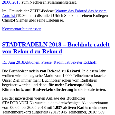
28.06.2018
zum Nachlesen zusammengefasst.
Im „Freunde der ZEIT“-Podcast
Warum das Fahrrad das bessere
Auto ist
(19:36 min.) diskutiert Ulrich Stock mit seinem Kollegen
Christof Siemes über seine Erlebnisse.
Kommentar hinterlassen
STADTRADELN 2018 – Buchholz radelt
von Rekord zu Rekord
15. Juni 2018
Aktionen
,
Presse
,
Radinitiative
Peter Eckhoff
Die Buchholzer radeln
von Rekord zu Rekord
. In diesem Jahr
wollten wir die magische Marke von 1.000 Teilnehmern knacken.
Unser Ziel: immer mehr Buchholzer sollen vom Radfahren
begeistert werden und dabei
für mehr Lebensqualität,
Klimaschutz und Radverkehrsförderung
in die Pedale treten.
Bei der inzwischen vierten Auflage des Buchholzer
STADTRADELNs wurde in dem dreiwöchigen Aktionszeitraum
vom 06.05. bis 26.05.2018 mit
1.037 aktiven Radlern
ein neuer
Teilnehmerrekord aufgestellt (2017: 945 Teilnehmer, 2016: 589