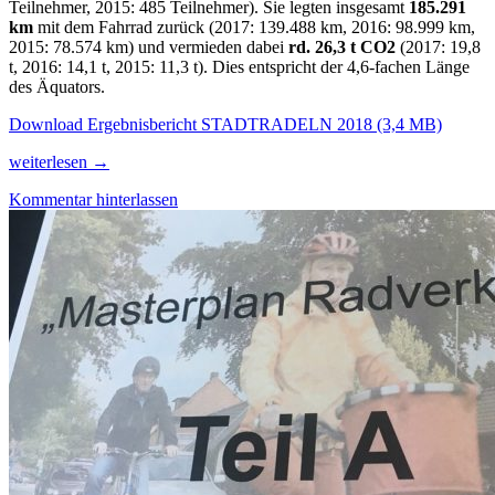
Teilnehmer, 2015: 485 Teilnehmer). Sie legten insgesamt
185.291
km
mit dem Fahrrad zurück (2017: 139.488 km, 2016: 98.999 km,
2015: 78.574 km) und vermieden dabei
rd. 26,3 t CO2
(2017: 19,8
t, 2016: 14,1 t, 2015: 11,3 t). Dies entspricht der 4,6-fachen Länge
des Äquators.
Download Ergebnisbericht STADTRADELN 2018 (3,4 MB)
STADTRADELN
weiterlesen
→
2018
Kommentar hinterlassen
–
Buchholz
radelt
von
Rekord
zu
Rekord