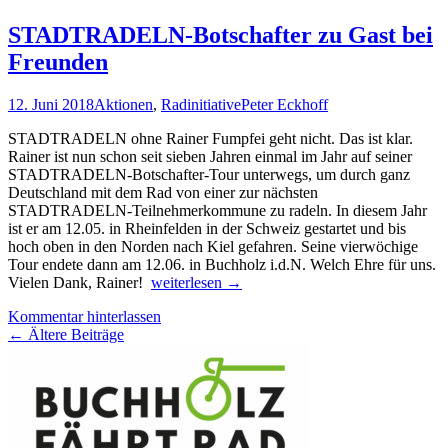
STADTRADELN-Botschafter zu Gast bei
Freunden
12. Juni 2018
Aktionen
,
Radinitiative
Peter Eckhoff
STADTRADELN ohne Rainer Fumpfei geht nicht. Das ist klar.
Rainer ist nun schon seit sieben Jahren einmal im Jahr auf seiner
STADTRADELN-Botschafter-Tour unterwegs, um durch ganz
Deutschland mit dem Rad von einer zur nächsten
STADTRADELN-Teilnehmerkommune zu radeln. In diesem Jahr
ist er am 12.05. in Rheinfelden in der Schweiz gestartet und bis
hoch oben in den Norden nach Kiel gefahren. Seine vierwöchige
Tour endete dann am 12.06. in Buchholz i.d.N. Welch Ehre für uns.
STADTRADELN-
Vielen Dank, Rainer!
weiterlesen
→
Botschafter
Kommentar hinterlassen
zu
Beitragsnavigation
←
Ältere Beiträge
Gast
bei
Freunden