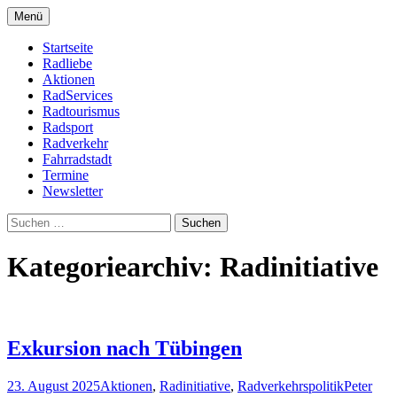
Zum
Menü
Inhalt
Bike Community
Buchholz fährt Rad e.V.
springen
Startseite
Radliebe
Aktionen
RadServices
Radtourismus
Radsport
Radverkehr
Fahrradstadt
Termine
Newsletter
Suchen
nach:
Kategoriearchiv: Radinitiative
Exkursion nach Tübingen
23. August 2025
Aktionen
,
Radinitiative
,
Radverkehrspolitik
Peter