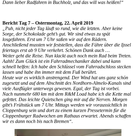
Dann lieber Radfahren in Buchholz, und das will was heißen!“
Bericht Tag 7 – Ostermontag, 22. April 2019
„Puh, nicht jeder Tag läuft so rund, wie die letzten. Aber keine
Sorge, der Schokolade geht’s gut. Wir sind etwas zu spät
losgefahren. Erst um 7 Uhr saßen wir auf den Rädern.
Anschließend mussten wir feststellen, dass die Fähre über die Ijssel
feiertags erst ab 9 Uhr verkehrt. Schönen Dank auch …
Weiter geht die Reise. Nun klackt auch noch mein Rad beim Treten.
Aahh! Zum Glück ist ein Fahrradmechaniker dabei und kann
schnell helfen: Ich habe den Schlüssel vom Fahrradschloss stecken
lassen und habe ihn immer mit dem Fuß berührt.
Heute war es wirklich anstrengend. Der Wind hat uns ganz schön
zugesetzt und auf dem Abschnitt des Nordhorn-Almelo-Kanals sind
viele Ausflügler unterwegs gewesen. Egal, der Tag ist vorbei.
Nach nunmehr 680 km mit dem R&M Load habe ich die Kette mal
gefettet. Das leichte Quietschen ging mir auf die Nerven. Morgen
gibt’s Frühstück um 7 Uhr. Mittags werden wir voraussichtlich in
Cloppenburg sein und dort zu einem kurzen Pressetermin für die
Cloppenburger Radwochen am Rathaus erwartet. Abends schaffen
wir es dann noch bis nach Bremen“.