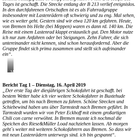
Tages ist geschafft. Die Strecke entlang der B 213 verlief ereignislos.
In den durchfahrenen Ortschaften ist es als Fahrradgruppe
insbesondere mit Lastenrädern oft schwierig und zu eng. Mal sehen,
wie es weiter geht. Gestern sind wir etwa 120 km gefahren. Heute,
von Bremen bis Helte (bei Meppen) waren es dann rd. 140 km. Die
Reise mit einem Lastenrad klappt erstaunlich gut. Den Motor nutze
ich nur zum Anfahren oder bei Steigungen. Zehn Fahrer, die sich
untereinander nicht kennen, sind schon herausfordernd. Aber die
Gruppe findet sich prima zusammen und stellt sich aufeinander
ein“.
Mittagspause
in
Cloppenburg
Bericht Tag 1 – Dienstag, 16. April 2019
(nach
„Der erste Tag der diesjährigen Schokofahrt ist geschafft. bei
ca.
70
bestem Wetter habe ich vier weitere Schokofahrer in Buxtehude
km)
getroffen, um bis nach Bremen zu fahren. Schöne Strecken und
Schiebewind haben uns über Tarmstedt nach Bremen geführt. In
Tarmstedt wurden wir von Peter Eckhoff mit einem großartigen
Chili con carne verwöhnt. In Bremen musste ich nochmal die
Speichen des Riese&Müller Load nachziehen lassen. Ab morgen
geht´s weiter mit weiteren Schokofahrern aus Bremen. So dass wir
mit neun Lastenrädern unterwegs sind. ich bin gespannt“.