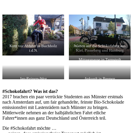
Kurz vor Abfahrt in Buchholz
Warten auf die Schokofahrer aus
i.d.N.
Kiel, Pinneberg und Hamburg
Mittagspause in Tarmstedt
Jan-Reiners-Weg
Ankunft in Bremen
#Schokofahrt? Was ist das?
2017 brachen ein paar verrückte Studenten aus Münster erstmals
nach Amsterdam auf, um fair gehandelte, feinste Bio-Schokolade
emissionsfrei mit Lastenrädern nach Münster zu bringen.
Mittlerweile nehmen an der halbjährlichen Fahrt etliche
Fahrer*innen aus ganz Deutschland und Österreich teil.
Die #Schokofahrt möchte …