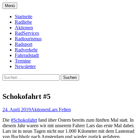
Zum
Menü
Inhalt
Bike Community
Buchholz fährt Rad e.V.
springen
Startseite
Radliebe
Aktionen
RadServices
Radtourismus
Radsport
Radverkehr
Fahrradstadt
Termine
Newsletter
Suchen
nach:
Schokofahrt #5
24. April 2019
Aktionen
Lars Felten
Die
#Schokofahrt
fand über Ostern bereits zum fünften Mal statt. In
diesem Jahr waren wir mit unserem Fahrer Lars das erste Mal dabei.
Lars ist in neun Tagen nicht nur 1.000 Kilometer mit dem Lastenrad
von Buchholz nach Amsterdam und wieder zurück gefahren,