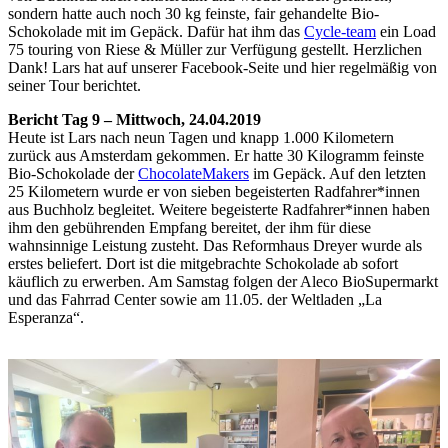
sondern hatte auch noch 30 kg feinste, fair gehandelte Bio-
Schokolade mit im Gepäck. Dafür hat ihm das
Cycle-team
ein Load
75 touring von Riese & Müller zur Verfügung gestellt. Herzlichen
Dank! Lars hat auf unserer Facebook-Seite und hier regelmäßig von
seiner Tour berichtet.
Bericht Tag 9 – Mittwoch, 24.04.2019
Heute ist Lars nach neun Tagen und knapp 1.000 Kilometern
zurück aus Amsterdam gekommen. Er hatte 30 Kilogramm feinste
Bio-Schokolade der
ChocolateMakers
im Gepäck. Auf den letzten
25 Kilometern wurde er von sieben begeisterten Radfahrer*innen
aus Buchholz begleitet. Weitere begeisterte Radfahrer*innen haben
ihm den gebührenden Empfang bereitet, der ihm für diese
wahnsinnige Leistung zusteht. Das Reformhaus Dreyer wurde als
erstes beliefert. Dort ist die mitgebrachte Schokolade ab sofort
käuflich zu erwerben. Am Samstag folgen der Aleco BioSupermarkt
und das Fahrrad Center sowie am 11.05. der Weltladen „La
Esperanza“.