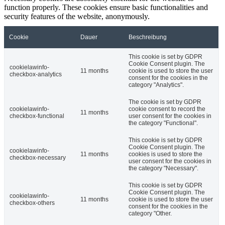
function properly. These cookies ensure basic functionalities and
security features of the website, anonymously.
Cookie
Dauer
Beschreibung
This cookie is set by GDPR
Cookie Consent plugin. The
cookielawinfo-
11 months
cookie is used to store the user
checkbox-analytics
consent for the cookies in the
category "Analytics".
The cookie is set by GDPR
cookielawinfo-
cookie consent to record the
11 months
checkbox-functional
user consent for the cookies in
the category "Functional".
This cookie is set by GDPR
Cookie Consent plugin. The
cookielawinfo-
11 months
cookies is used to store the
checkbox-necessary
user consent for the cookies in
the category "Necessary".
This cookie is set by GDPR
Cookie Consent plugin. The
cookielawinfo-
11 months
cookie is used to store the user
checkbox-others
consent for the cookies in the
category "Other.