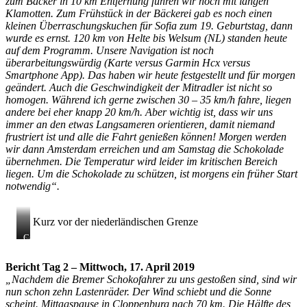
zum Bäcker in 10 km Entfernung fuhren wir noch mit langen
Klamotten. Zum Frühstück in der Bäckerei gab es noch einen
kleinen Überraschungskuchen für Sofia zum 19. Geburtstag, dann
wurde es ernst. 120 km von Helte bis Welsum (NL) standen heute
auf dem Programm. Unsere Navigation ist noch
überarbeitungswürdig (Karte versus Garmin Hcx versus
Smartphone App). Das haben wir heute festgestellt und für morgen
geändert. Auch die Geschwindigkeit der Mitradler ist nicht so
homogen. Während ich gerne zwischen 30 – 35 km/h fahre, liegen
andere bei eher knapp 20 km/h. Aber wichtig ist, dass wir uns
immer an den etwas Langsameren orientieren, damit niemand
frustriert ist und alle die Fahrt genießen können! Morgen werden
wir dann Amsterdam erreichen und am Samstag die Schokolade
übernehmen. Die Temperatur wird leider im kritischen Bereich
liegen. Um die Schokolade zu schützen, ist morgens ein früher Start
notwendig“.
Kurz vor der niederländischen Grenze
Sofias
Camping
19.
Stuurmanskolk,
Geburtstag
Welsum
Bericht Tag 2 – Mittwoch, 17. April 2019
(NL)
„Nachdem die Bremer Schokofahrer zu uns gestoßen sind, sind wir
nun schon zehn Lastenräder. Der Wind schiebt und die Sonne
scheint. Mittagspause in Cloppenburg nach 70 km. Die Hälfte des