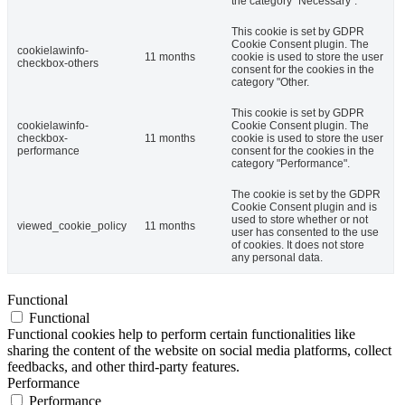
the category "Necessary".
This cookie is set by GDPR
Cookie Consent plugin. The
cookielawinfo-
11 months
cookie is used to store the user
checkbox-others
consent for the cookies in the
category "Other.
This cookie is set by GDPR
cookielawinfo-
Cookie Consent plugin. The
checkbox-
11 months
cookie is used to store the user
performance
consent for the cookies in the
category "Performance".
The cookie is set by the GDPR
Cookie Consent plugin and is
used to store whether or not
viewed_cookie_policy
11 months
user has consented to the use
of cookies. It does not store
any personal data.
Functional
Functional
Functional cookies help to perform certain functionalities like
sharing the content of the website on social media platforms, collect
feedbacks, and other third-party features.
Performance
Performance