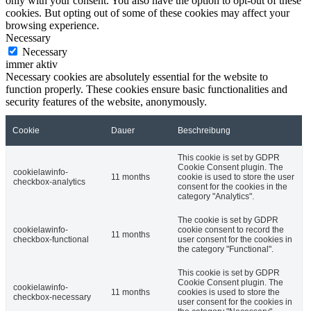
only with your consent. You also have the option to opt-out of these
cookies. But opting out of some of these cookies may affect your
browsing experience.
Necessary
Necessary
immer aktiv
Necessary cookies are absolutely essential for the website to
function properly. These cookies ensure basic functionalities and
security features of the website, anonymously.
Cookie
Dauer
Beschreibung
This cookie is set by GDPR
Cookie Consent plugin. The
cookielawinfo-
11 months
cookie is used to store the user
checkbox-analytics
consent for the cookies in the
category "Analytics".
The cookie is set by GDPR
cookielawinfo-
cookie consent to record the
11 months
checkbox-functional
user consent for the cookies in
the category "Functional".
This cookie is set by GDPR
Cookie Consent plugin. The
cookielawinfo-
11 months
cookies is used to store the
checkbox-necessary
user consent for the cookies in