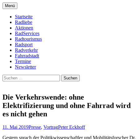
Zum
Menü
Inhalt
Bike Community
Buchholz fährt Rad e.V.
springen
Startseite
Radliebe
Aktionen
RadServices
Radtourismus
Radsport
Radverkehr
Fahrradstadt
Termine
Newsletter
Suchen
nach:
Die Verkehrswende: ohne
Elektrifizierung und ohne Fahrrad wird
es nicht gehen
11. Mai 2019
Presse
,
Vortrag
Peter Eckhoff
Gestern sprach der Politikwissenschaftler und Mobilitätsforscher Dr.