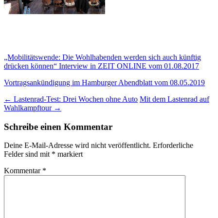
„Mobilitätswende: Die Wohlhabenden werden sich auch künftig
drücken können“ Interview in ZEIT ONLINE vom 01.08.2017
Vortragsankündigung im Hamburger Abendblatt vom 08.05.2019
Beitragsnavigation
←
Lastenrad-Test: Drei Wochen ohne Auto
Mit dem Lastenrad auf
Wahlkampftour
→
Schreibe einen Kommentar
Deine E-Mail-Adresse wird nicht veröffentlicht.
Erforderliche
Felder sind mit
*
markiert
Kommentar
*