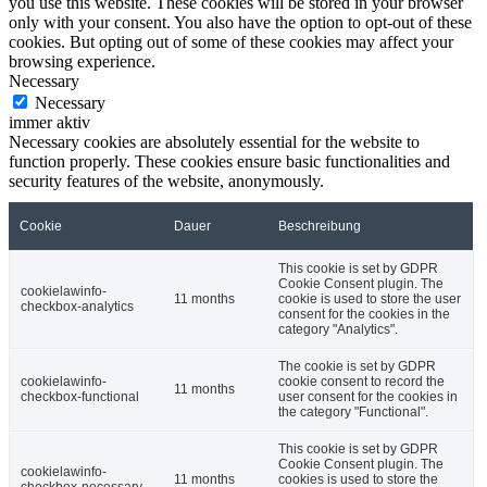
you use this website. These cookies will be stored in your browser
only with your consent. You also have the option to opt-out of these
cookies. But opting out of some of these cookies may affect your
browsing experience.
Necessary
Necessary
immer aktiv
Necessary cookies are absolutely essential for the website to
function properly. These cookies ensure basic functionalities and
security features of the website, anonymously.
Cookie
Dauer
Beschreibung
This cookie is set by GDPR
Cookie Consent plugin. The
cookielawinfo-
11 months
cookie is used to store the user
checkbox-analytics
consent for the cookies in the
category "Analytics".
The cookie is set by GDPR
cookielawinfo-
cookie consent to record the
11 months
checkbox-functional
user consent for the cookies in
the category "Functional".
This cookie is set by GDPR
Cookie Consent plugin. The
cookielawinfo-
11 months
cookies is used to store the
checkbox-necessary