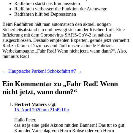
Radfahren stärkt das Immunsystem
Radfahren verbessert die Funktion der Atemwege
Radfahren hilft bei Depressionen
Beim Radfahren hält man automatisch den aktuell nötigen
Sicherheitsabstand ein und bewegt sich an der frischen Luft. Eine
Infizierung mit dem Coronavirus SARS-CoV-2 ist nahezu
ausgeschlossen. Deshalb empfehlen Experten, gerade jetzt vermehrt
Rad zu fahren. Dazu passend läuft unsere aktuelle Fahrrad-
Werbekampagne „Fahr Rad! Wenn nicht jetzt, wann dann?“. Also,
rauf aufs Rad!
Beitragsnavigation
←
Hauptsache Parken!
Schokofahrt #7
→
Ein Kommentar zu „
Fahr Rad! Wenn
nicht jetzt, wann dann?
“
Herbert Maliers
sagt:
15. April 2020 um 21:49 Uhr
Hallo Peter,
das ist ja eine geile Aktion mit den Bannern! Das tut so gut!
Kam der Vorschlag von Herrn Röhse oder von Herrn