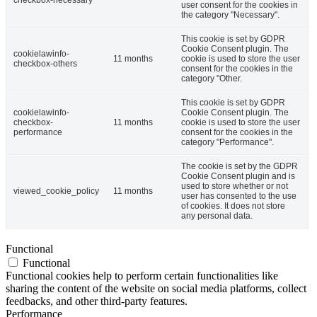
user consent for the cookies in
the category "Necessary".
This cookie is set by GDPR
Cookie Consent plugin. The
cookielawinfo-
11 months
cookie is used to store the user
checkbox-others
consent for the cookies in the
category "Other.
This cookie is set by GDPR
cookielawinfo-
Cookie Consent plugin. The
checkbox-
11 months
cookie is used to store the user
performance
consent for the cookies in the
category "Performance".
The cookie is set by the GDPR
Cookie Consent plugin and is
used to store whether or not
viewed_cookie_policy
11 months
user has consented to the use
of cookies. It does not store
any personal data.
Functional
Functional
Functional cookies help to perform certain functionalities like
sharing the content of the website on social media platforms, collect
feedbacks, and other third-party features.
Performance