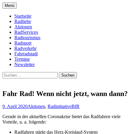
Zum
Menü
Inhalt
Bike Community
Buchholz fährt Rad e.V.
springen
Startseite
Radliebe
Aktionen
RadServices
Radtourismus
Radsport
Radverkehr
Fahrradstadt
Termine
Newsletter
Suchen
nach:
Fahr Rad! Wenn nicht jetzt, wann dann?
9. April 2020
Aktionen
,
Radinitiative
BfR
Gerade in der aktuellen Coronakrise bietet das Radfahren viele
Vorteile, u. a. folgende:
Radfahren stärkt das Herz-Kreislauf-System