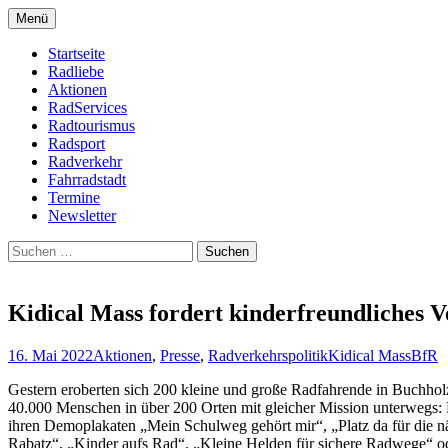
Zum
Menü
Inhalt
Bike Community
Buchholz fährt Rad e.V.
springen
Startseite
Radliebe
Aktionen
RadServices
Radtourismus
Radsport
Radverkehr
Fahrradstadt
Termine
Newsletter
Suchen
nach:
Kidical Mass fordert kinderfreundliches 
16. Mai 2022
Aktionen
,
Presse
,
Radverkehrspolitik
Kidical Mass
BfR
Gestern eroberten sich 200 kleine und große Radfahrende in Buchhol
40.000 Menschen in über 200 Orten mit gleicher Mission unterwegs: K
ihren Demoplakaten „Mein Schulweg gehört mir“, „Platz da für die näc
Rabatz“, „Kinder aufs Rad“, „Kleine Helden für sichere Radwege“ od