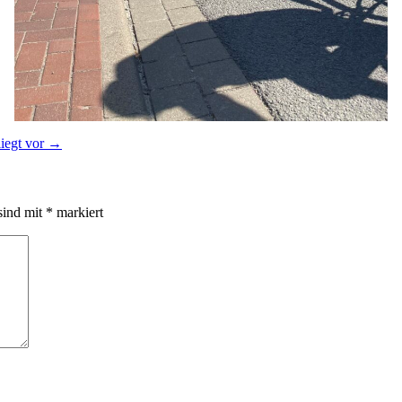
iegt vor
→
sind mit
*
markiert