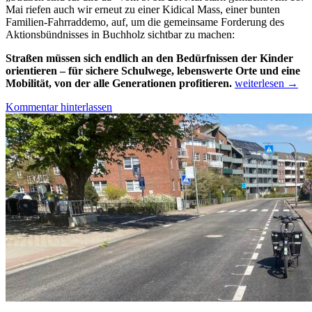
Mai riefen auch wir erneut zu einer Kidical Mass, einer bunten
Familien-Fahrraddemo, auf, um die gemeinsame Forderung des
Aktionsbündnisses in Buchholz sichtbar zu machen:
Straßen müssen sich endlich an den Bedürfnissen der Kinder
orientieren – für sichere Schulwege, lebenswerte Orte und eine
8.
Mobilität, von der alle Generationen profitieren.
weiterlesen
→
Buchholzer
Kommentar hinterlassen
Kidical
Mass