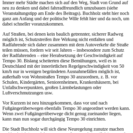
Immer mehr Städte machen sich auf den Weg, Stadt von Grund auf
neu zu denken und dabei fahrradfreundlich umzubauen (siehe
Veranstaltungstipp am Ende des Beitrags). Buchholz steht hier noch
ganz am Anfang und der politische Wille fehlt hier und da noch, um
dabei schneller voranzukommen.
Auf Straßen, bei denen kein baulich getrennter, sicherer Radweg
möglich ist, Schutzstreifen ihre Wirkung nicht entfalten und
Radfahrende sich daher zusammen mit dem Autoverkehr die Straße
teilen müssen, fordern wir seit Jahren – insbesondere zum Schutz
der Radfahrenden – eine Herabsetzung der Geschwindigkeit auf
Tempo 30. Bislang scheiterten diese Bemühungen, weil es in
Deutschland mit der innerörtlichen Regelgeschwindigkeit von 50
km/h nur in wenigen begründeten Ausnahmefällen möglich ist,
außerhalb von Wohnstraßen Tempo 30 anzuordnen, z. B. vor
Schulen, Kindergärten, Seniorenheimen, Krankenhäusern, bei
Unfallschwerpunkten, großen Lärmbelastungen oder
Luftverschmutzungen usw.
Vor Kurzem ist neu hinzugekommen, dass vor und nach
Fußgängerüberwegen ebenfalls Tempo 30 angeordnet werden kann.
Wenn zwei Fußgängerüberwege dicht genug zueinander liegen,
kann man nun sogar durchgängig Tempo 30 einrichten.
Die Stadt Buchholz will sich diese Neuregelung zunutze machen