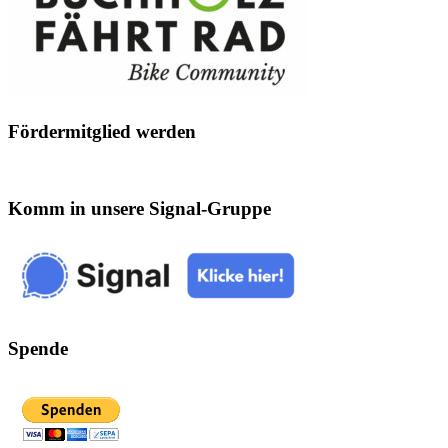
Osterei
ins
Nest
gelegt?
Fördermitglied werden
Komm in unsere Signal-Gruppe
Spende