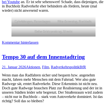
bei Youtube
an. Er ist sehr sehenswert! Schade, dass diejenigen, die
in Buchholz Radverkehr eher behindern als fördern, heute (mal
wieder) nicht anwesend waren.
Cykelslangen, Kopenhagen
Film-Screening, Buchholz
Dafne Schippersbrug, Utrecht
Kommentar hinterlassen
Tempo 30 auf dem Innenstadtring
21. Januar 2026
Aktionen
,
Film
,
Radverkehrspolitik
BfR
Wenn man das Radfahren sicher und bequem bzw. angenehm
macht, fahren mehr Menschen mit dem Fahrrad. Wer also gute
Radwege sät, erntet Radverkehr. Diese Erkenntnis ist nicht neu.
Doch gute Radwege brauchen Platz zur Realisierung und der ist in
unseren Städten leider sehr begrenzt. Der Straßenraum wird zudem
– nicht nur in Buchholz – stark vom Autoverkehr dominiert. Ist das
richtig? Soll das so bleiben?