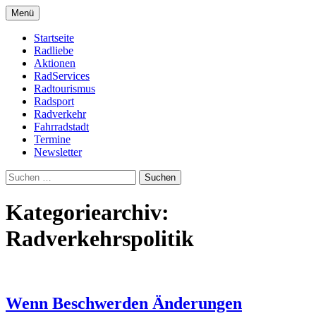
Zum
Menü
Inhalt
Bike Community
Buchholz fährt Rad e.V.
springen
Startseite
Radliebe
Aktionen
RadServices
Radtourismus
Radsport
Radverkehr
Fahrradstadt
Termine
Newsletter
Suchen
nach:
Kategoriearchiv:
Radverkehrspolitik
Wenn Beschwerden Änderungen