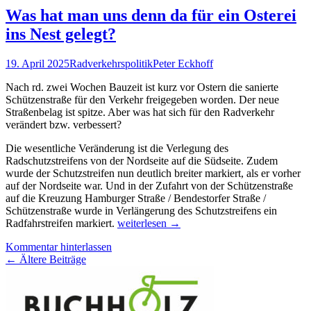
Was hat man uns denn da für ein Osterei
ins Nest gelegt?
19. April 2025
Radverkehrspolitik
Peter Eckhoff
Nach rd. zwei Wochen Bauzeit ist kurz vor Ostern die sanierte
Schützenstraße für den Verkehr freigegeben worden. Der neue
Straßenbelag ist spitze. Aber was hat sich für den Radverkehr
verändert bzw. verbessert?
Die wesentliche Veränderung ist die Verlegung des
Radschutzstreifens von der Nordseite auf die Südseite. Zudem
wurde der Schutzstreifen nun deutlich breiter markiert, als er vorher
auf der Nordseite war. Und in der Zufahrt von der Schützenstraße
auf die Kreuzung Hamburger Straße / Bendestorfer Straße /
Schützenstraße wurde in Verlängerung des Schutzstreifens ein
Was
Radfahrstreifen markiert.
weiterlesen
→
hat
Kommentar hinterlassen
man
Beitragsnavigation
←
Ältere Beiträge
uns
denn
da
für
ein