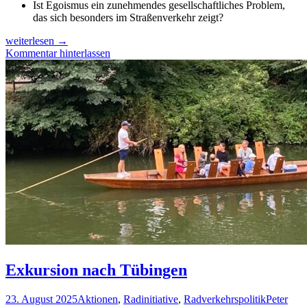
Ist Egoismus ein zunehmendes gesellschaftliches Problem,
das sich besonders im Straßenverkehr zeigt?
Rücksicht
weiterlesen
→
statt
Kommentar hinterlassen
Rage
Exkursion nach Tübingen
23. August 2025
Aktionen
,
Radinitiative
,
Radverkehrspolitik
Peter