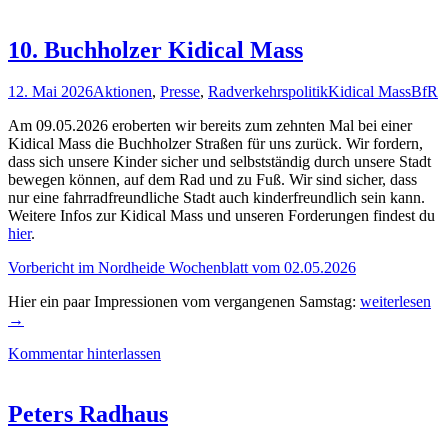
10. Buchholzer Kidical Mass
12. Mai 2026
Aktionen
,
Presse
,
Radverkehrspolitik
Kidical Mass
BfR
Am 09.05.2026 eroberten wir bereits zum zehnten Mal bei einer
Kidical Mass die Buchholzer Straßen für uns zurück. Wir fordern,
dass sich unsere Kinder sicher und selbstständig durch unsere Stadt
bewegen können, auf dem Rad und zu Fuß. Wir sind sicher, dass
nur eine fahrradfreundliche Stadt auch kinderfreundlich sein kann.
Weitere Infos zur Kidical Mass und unseren Forderungen findest du
hier
.
Vorbericht im Nordheide Wochenblatt vom 02.05.2026
10.
Hier ein paar Impressionen vom vergangenen Samstag:
weiterlesen
Buchholzer
→
Kidical
Kommentar hinterlassen
Mass
Peters Radhaus