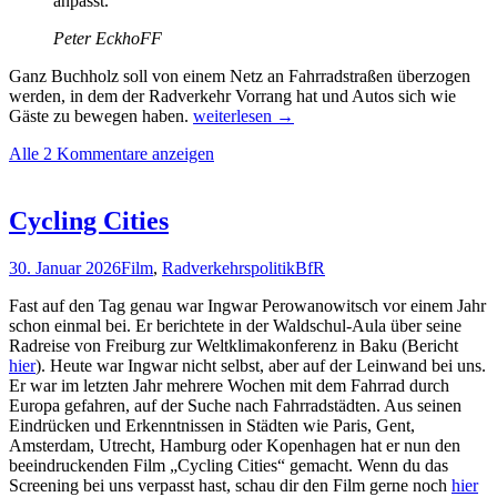
anpasst.
Peter EckhoFF
Ganz Buchholz soll von einem Netz an Fahrradstraßen überzogen
werden, in dem der Radverkehr Vorrang hat und Autos sich wie
Peters
Gäste zu bewegen haben.
weiterlesen
→
Radhaus
Alle 2 Kommentare anzeigen
Cycling Cities
30. Januar 2026
Film
,
Radverkehrspolitik
BfR
Fast auf den Tag genau war Ingwar Perowanowitsch vor einem Jahr
schon einmal bei. Er berichtete in der Waldschul-Aula über seine
Radreise von Freiburg zur Weltklimakonferenz in Baku (Bericht
hier
). Heute war Ingwar nicht selbst, aber auf der Leinwand bei uns.
Er war im letzten Jahr mehrere Wochen mit dem Fahrrad durch
Europa gefahren, auf der Suche nach Fahrradstädten. Aus seinen
Eindrücken und Erkenntnissen in Städten wie Paris, Gent,
Amsterdam, Utrecht, Hamburg oder Kopenhagen hat er nun den
beeindruckenden Film „Cycling Cities“ gemacht. Wenn du das
Screening bei uns verpasst hast, schau dir den Film gerne noch
hier