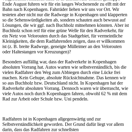
Ende August fuhren wir für ein langes Wochenende zu elft mit der
Bahn nach Kopenhagen. Fahrräder liehen wir uns vor Ort. Wir
testeten aber nicht nur die Radwege in Kopenhagen und klapperten
so die Sehenswürdigkeiten ab, sondern schauten auch bewusst auf
Lösungen, die wir ggf. nach Buchholz mitnehmen könnten. Aber ist
Buchholz schon reif für eine grüne Welle für den Radverkehr, für
ein Netz von Velorouten durch das Stadtgebiet, für vermeintliche
Kleinigkeiten, die dem Radfahrenden zeigen, dass er willkommen
ist (z. B. breite Radwege, geneigte Mülleimer an den Velorouten
oder Haltestangen vor Kreuzungen)?
Besonders auffällig war, dass der Radverkehr in Kopenhagen
absoluten Vorrang hat. Autos warten wie selbstverständlich, bis die
vielen Radfahrer den Weg zum Abbiegen durch eine Lücke frei
machen. Kein Gehupe, absolute Rücksichtnahme. Das kennen wir
so aus Buchholz bzw. Deutschland nicht. In Kopenhagen hat der
Radverkehr absoluten Vorrang. Dennoch waren wir überrascht, wie
viele Autos noch durch Kopenhagen fahren, obwohl 62 % mit dem
Rad zur Arbeit oder Schule bzw. Uni pendeln.
Radfahren ist in Kopenhagen allgegenwärtig und zur
Selbstverständlichkeit geworden. Der Grund dafür liegt vor allem
darin, dass das Radfahren zur schnellsten