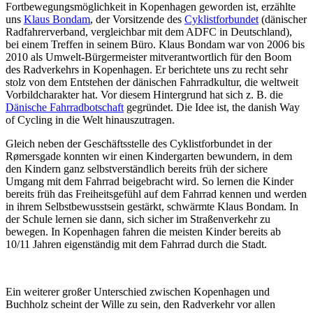
Fortbewegungsmöglichkeit in Kopenhagen geworden ist, erzählte
uns
Klaus Bondam
, der Vorsitzende des
Cyklistforbundet
(dänischer
Radfahrerverband, vergleichbar mit dem ADFC in Deutschland),
bei einem Treffen in seinem Büro. Klaus Bondam war von 2006 bis
2010 als Umwelt-Bürgermeister mitverantwortlich für den Boom
des Radverkehrs in Kopenhagen. Er berichtete uns zu recht sehr
stolz von dem Entstehen der dänischen Fahrradkultur, die weltweit
Vorbildcharakter hat. Vor diesem Hintergrund hat sich z. B. die
Dänische Fahrradbotschaft
gegründet. Die Idee ist, the danish Way
of Cycling in die Welt hinauszutragen.
Gleich neben der Geschäftsstelle des Cyklistforbundet in der
Rømersgade konnten wir einen Kindergarten bewundern, in dem
den Kindern ganz selbstverständlich bereits früh der sichere
Umgang mit dem Fahrrad beigebracht wird. So lernen die Kinder
bereits früh das Freiheitsgefühl auf dem Fahrrad kennen und werden
in ihrem Selbstbewusstsein gestärkt, schwärmte Klaus Bondam. In
der Schule lernen sie dann, sich sicher im Straßenverkehr zu
bewegen. In Kopenhagen fahren die meisten Kinder bereits ab
10/11 Jahren eigenständig mit dem Fahrrad durch die Stadt.
Ein weiterer großer Unterschied zwischen Kopenhagen und
Buchholz scheint der Wille zu sein, den Radverkehr vor allen