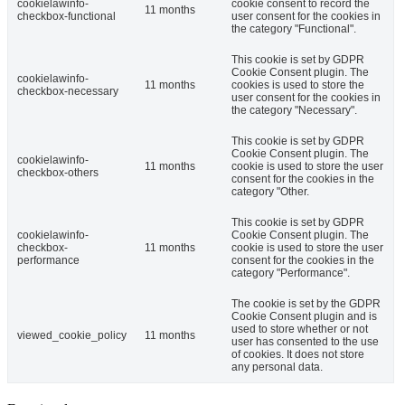
cookielawinfo-
cookie consent to record the
11 months
checkbox-functional
user consent for the cookies in
the category "Functional".
This cookie is set by GDPR
Cookie Consent plugin. The
cookielawinfo-
11 months
cookies is used to store the
checkbox-necessary
user consent for the cookies in
the category "Necessary".
This cookie is set by GDPR
Cookie Consent plugin. The
cookielawinfo-
11 months
cookie is used to store the user
checkbox-others
consent for the cookies in the
category "Other.
This cookie is set by GDPR
cookielawinfo-
Cookie Consent plugin. The
checkbox-
11 months
cookie is used to store the user
performance
consent for the cookies in the
category "Performance".
The cookie is set by the GDPR
Cookie Consent plugin and is
used to store whether or not
viewed_cookie_policy
11 months
user has consented to the use
of cookies. It does not store
any personal data.