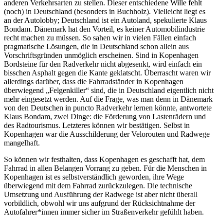
anderen Verkehrsarten zu stellen. Dieser entschiedene Wille fehlt
(noch) in Deutschland (besonders in Buchholz). Vielleicht liegt es
an der Autolobby; Deutschland ist ein Autoland, spekulierte Klaus
Bondam. Dänemark hat den Vorteil, es keiner Automobilindustrie
recht machen zu müssen. So sahen wir in vielen Fällen einfach
pragmatische Lösungen, die in Deutschland schon allein aus
Vorschriftsgründen unmöglich erscheinen. Sind in Kopenhagen
Bordsteine für den Radverkehr nicht abgesenkt, wird einfach ein
bisschen Asphalt gegen die Kante geklatscht. Überrascht waren wir
allerdings darüber, dass die Fahrradständer in Kopenhagen
überwiegend „Felgenkiller“ sind, die in Deutschland eigentlich nicht
mehr eingesetzt werden. Auf die Frage, was man denn in Dänemark
von den Deutschen in puncto Radverkehr lernen könnte, antwortete
Klaus Bondam, zwei Dinge: die Förderung von Lastenrädern und
des Radtourismus. Letzteres können wir bestätigen. Selbst in
Kopenhagen war die Ausschilderung der Velorouten und Radwege
mangelhaft.
So können wir festhalten, dass Kopenhagen es geschafft hat, dem
Fahrrad in allen Belangen Vorrang zu geben. Für die Menschen in
Kopenhagen ist es selbstverständlich geworden, ihre Wege
überwiegend mit dem Fahrrad zurückzulegen. Die technische
Umsetzung und Ausführung der Radwege ist aber nicht überall
vorbildlich, obwohl wir uns aufgrund der Rücksichtnahme der
Autofahrer*innen immer sicher im Straßenverkehr gefühlt haben.