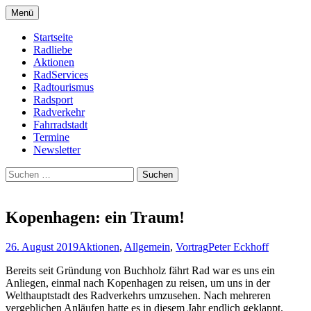
Zum
Menü
Inhalt
Bike Community
Buchholz fährt Rad e.V.
springen
Startseite
Radliebe
Aktionen
RadServices
Radtourismus
Radsport
Radverkehr
Fahrradstadt
Termine
Newsletter
Suchen
nach:
Kopenhagen: ein Traum!
26. August 2019
Aktionen
,
Allgemein
,
Vortrag
Peter Eckhoff
Bereits seit Gründung von Buchholz fährt Rad war es uns ein
Anliegen, einmal nach Kopenhagen zu reisen, um uns in der
Welthauptstadt des Radverkehrs umzusehen. Nach mehreren
vergeblichen Anläufen hatte es in diesem Jahr endlich geklappt.