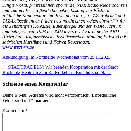
Jungle.World, prinzessinnenreporter.de, NDR Radio Niedersachsen
und Titanic. Er veröffentlichte neben bislang vier Büchern
zahlreiche Kommentare und Kolumnen u.a. für TAZ-Wahrheit und
TAZ-Leibesübungen („herr tietz macht einen weiten einwurf“), für
die Zeitschriften Kowalski, Eulenspiegel und den WDR-Hörfunk
und belieferte von 1993 bis 2002 diverse TV-Formate der ARD
(Extra Drei, Küppersbuschs Privatfernsehen, Monitor, Polylux) mit
satirischen Kurzfilmen und fiktiven Reportagen.
www.fritztietz.de
Ankündigung Im Nordheide Wochenblatt vom 25.11.2023
Beitragsnavigation
←
STADTRADELN: Wir beenden Kooperation mit der Stadt
Buchholz
Heatmap zum Radverkehr in Buchholz i.d.N.
→
Schreibe einen Kommentar
Deine E-Mail-Adresse wird nicht veröffentlicht.
Erforderliche
Felder sind mit
*
markiert
Kommentar
*