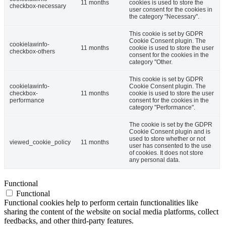
11 months
cookies is used to store the
checkbox-necessary
user consent for the cookies in
the category "Necessary".
This cookie is set by GDPR
Cookie Consent plugin. The
cookielawinfo-
11 months
cookie is used to store the user
checkbox-others
consent for the cookies in the
category "Other.
This cookie is set by GDPR
cookielawinfo-
Cookie Consent plugin. The
checkbox-
11 months
cookie is used to store the user
performance
consent for the cookies in the
category "Performance".
The cookie is set by the GDPR
Cookie Consent plugin and is
used to store whether or not
viewed_cookie_policy
11 months
user has consented to the use
of cookies. It does not store
any personal data.
Functional
Functional
Functional cookies help to perform certain functionalities like
sharing the content of the website on social media platforms, collect
feedbacks, and other third-party features.