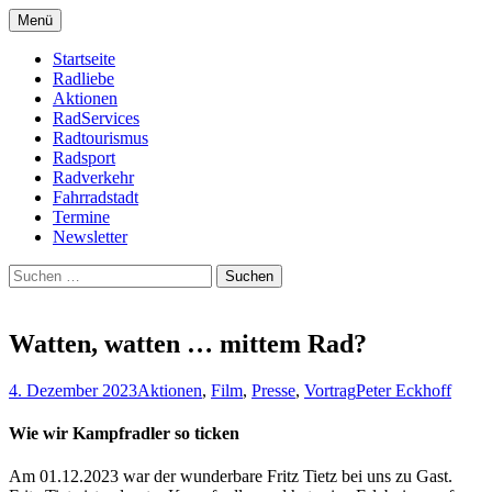
Zum
Menü
Inhalt
Bike Community
Buchholz fährt Rad e.V.
springen
Startseite
Radliebe
Aktionen
RadServices
Radtourismus
Radsport
Radverkehr
Fahrradstadt
Termine
Newsletter
Suchen
nach:
Watten, watten … mittem Rad?
4. Dezember 2023
Aktionen
,
Film
,
Presse
,
Vortrag
Peter Eckhoff
Wie wir Kampfradler so ticken
Am 01.12.2023 war der wunderbare Fritz Tietz bei uns zu Gast.