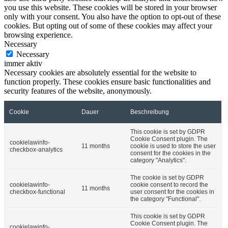
you use this website. These cookies will be stored in your browser
only with your consent. You also have the option to opt-out of these
cookies. But opting out of some of these cookies may affect your
browsing experience.
Necessary
Necessary
immer aktiv
Necessary cookies are absolutely essential for the website to
function properly. These cookies ensure basic functionalities and
security features of the website, anonymously.
Cookie
Dauer
Beschreibung
This cookie is set by GDPR
Cookie Consent plugin. The
cookielawinfo-
11 months
cookie is used to store the user
checkbox-analytics
consent for the cookies in the
category "Analytics".
The cookie is set by GDPR
cookielawinfo-
cookie consent to record the
11 months
checkbox-functional
user consent for the cookies in
the category "Functional".
This cookie is set by GDPR
Cookie Consent plugin. The
cookielawinfo-