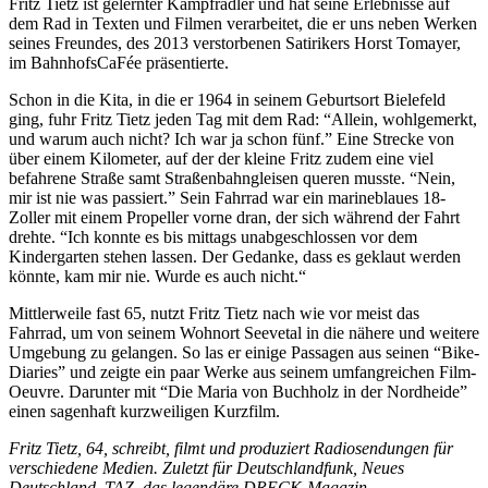
Fritz Tietz ist gelernter Kampfradler und hat seine Erlebnisse auf
dem Rad in Texten und Filmen verarbeitet, die er uns neben Werken
seines Freundes, des 2013 verstorbenen Satirikers Horst Tomayer,
im BahnhofsCaFée präsentierte.
Schon in die Kita, in die er 1964 in seinem Geburtsort Bielefeld
ging, fuhr Fritz Tietz jeden Tag mit dem Rad: “Allein, wohlgemerkt,
und warum auch nicht? Ich war ja schon fünf.” Eine Strecke von
über einem Kilometer, auf der der kleine Fritz zudem eine viel
befahrene Straße samt Straßenbahngleisen queren musste. “Nein,
mir ist nie was passiert.” Sein Fahrrad war ein marineblaues 18-
Zoller mit einem Propeller vorne dran, der sich während der Fahrt
drehte. “Ich konnte es bis mittags unabgeschlossen vor dem
Kindergarten stehen lassen. Der Gedanke, dass es geklaut werden
könnte, kam mir nie. Wurde es auch nicht.“
Mittlerweile fast 65, nutzt Fritz Tietz nach wie vor meist das
Fahrrad, um von seinem Wohnort Seevetal in die nähere und weitere
Umgebung zu gelangen. So las er einige Passagen aus seinen “Bike-
Diaries” und zeigte ein paar Werke aus seinem umfangreichen Film-
Oeuvre. Darunter mit “Die Maria von Buchholz in der Nordheide”
einen sagenhaft kurzweiligen Kurzfilm.
Fritz Tietz, 64, schreibt, filmt und produziert Radiosendungen für
verschiedene Medien. Zuletzt für Deutschlandfunk, Neues
Deutschland, TAZ, das legendäre DRECK-Magazin,