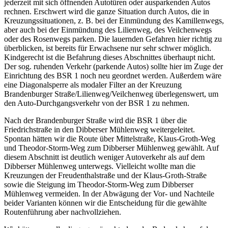
jederzeit mit sich öffnenden Autotüren oder ausparkenden Autos
rechnen. Erschwert wird die ganze Situation durch Autos, die in
Kreuzungssituationen, z. B. bei der Einmündung des Kamillenwegs,
aber auch bei der Einmündung des Lilienweg, des Veilchenwegs
oder des Rosenwegs parken. Die lauernden Gefahren hier richtig zu
überblicken, ist bereits für Erwachsene nur sehr schwer möglich.
Kindgerecht ist die Befahrung dieses Abschnittes überhaupt nicht.
Der sog. ruhenden Verkehr (parkende Autos) sollte hier im Zuge der
Einrichtung des BSR 1 noch neu geordnet werden. Außerdem wäre
eine Diagonalsperre als modaler Filter an der Kreuzung
Brandenburger Straße/Lilienweg/Veilchenweg überlegenswert, um
den Auto-Durchgangsverkehr von der BSR 1 zu nehmen.
Nach der Brandenburger Straße wird die BSR 1 über die
Friedrichstraße in den Dibberser Mühlenweg weitergeleitet.
Spontan hätten wir die Route über Mittelstraße, Klaus-Groth-Weg
und Theodor-Storm-Weg zum Dibberser Mühlenweg gewählt. Auf
diesem Abschnitt ist deutlich weniger Autoverkehr als auf dem
Dibberser Mühlenweg unterwegs. Vielleicht wollte man die
Kreuzungen der Freudenthalstraße und der Klaus-Groth-Straße
sowie die Steigung im Theodor-Storm-Weg zum Dibberser
Mühlenweg vermeiden. In der Abwägung der Vor- und Nachteile
beider Varianten können wir die Entscheidung für die gewählte
Routenführung aber nachvollziehen.