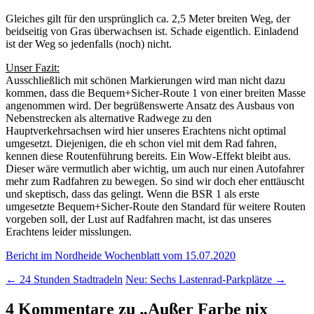
Gleiches gilt für den ursprünglich ca. 2,5 Meter breiten Weg, der
beidseitig von Gras überwachsen ist. Schade eigentlich. Einladend
ist der Weg so jedenfalls (noch) nicht.
Unser Fazit:
Ausschließlich mit schönen Markierungen wird man nicht dazu
kommen, dass die Bequem+Sicher-Route 1 von einer breiten Masse
angenommen wird. Der begrüßenswerte Ansatz des Ausbaus von
Nebenstrecken als alternative Radwege zu den
Hauptverkehrsachsen wird hier unseres Erachtens nicht optimal
umgesetzt. Diejenigen, die eh schon viel mit dem Rad fahren,
kennen diese Routenführung bereits. Ein Wow-Effekt bleibt aus.
Dieser wäre vermutlich aber wichtig, um auch nur einen Autofahrer
mehr zum Radfahren zu bewegen. So sind wir doch eher enttäuscht
und skeptisch, dass das gelingt. Wenn die BSR 1 als erste
umgesetzte Bequem+Sicher-Route den Standard für weitere Routen
vorgeben soll, der Lust auf Radfahren macht, ist das unseres
Erachtens leider misslungen.
Bericht im Nordheide Wochenblatt vom 15.07.2020
Beitragsnavigation
←
24 Stunden Stadtradeln
Neu: Sechs Lastenrad-Parkplätze
→
4 Kommentare zu „
Außer Farbe nix