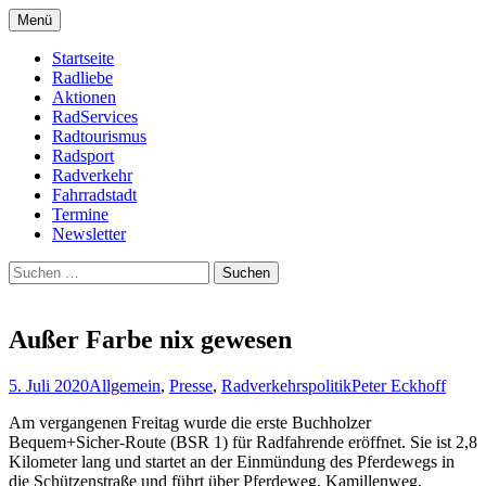
Zum
Menü
Inhalt
Bike Community
Buchholz fährt Rad e.V.
springen
Startseite
Radliebe
Aktionen
RadServices
Radtourismus
Radsport
Radverkehr
Fahrradstadt
Termine
Newsletter
Suchen
nach:
Außer Farbe nix gewesen
5. Juli 2020
Allgemein
,
Presse
,
Radverkehrspolitik
Peter Eckhoff
Am vergangenen Freitag wurde die erste Buchholzer
Bequem+Sicher-Route (BSR 1) für Radfahrende eröffnet. Sie ist 2,8
Kilometer lang und startet an der Einmündung des Pferdewegs in
die Schützenstraße und führt über Pferdeweg, Kamillenweg,