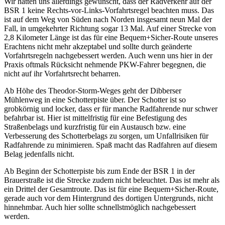
Wir hätten uns allerdings gewünscht, dass der Radverkehr auf der
BSR 1 keine Rechts-vor-Links-Vorfahrtsregel beachten muss. Das
ist auf dem Weg von Süden nach Norden insgesamt neun Mal der
Fall, in umgekehrter Richtung sogar 13 Mal. Auf einer Strecke von
2,8 Kilometer Länge ist das für eine Bequem+Sicher-Route unseres
Erachtens nicht mehr akzeptabel und sollte durch geänderte
Vorfahrtsregeln nachgebessert werden. Auch wenn uns hier in der
Praxis oftmals Rücksicht nehmende PKW-Fahrer begegnen, die
nicht auf ihr Vorfahrtsrecht beharren.
Ab Höhe des Theodor-Storm-Weges geht der Dibberser
Mühlenweg in eine Schotterpiste über. Der Schotter ist so
grobkörnig und locker, dass er für manche Radfahrende nur schwer
befahrbar ist. Hier ist mittelfristig für eine Befestigung des
Straßenbelags und kurzfristig für ein Austausch bzw. eine
Verbesserung des Schotterbelags zu sorgen, um Unfallrisiken für
Radfahrende zu minimieren. Spaß macht das Radfahren auf diesem
Belag jedenfalls nicht.
Ab Beginn der Schotterpiste bis zum Ende der BSR 1 in der
Brauerstraße ist die Strecke zudem nicht beleuchtet. Das ist mehr als
ein Drittel der Gesamtroute. Das ist für eine Bequem+Sicher-Route,
gerade auch vor dem Hintergrund des dortigen Untergrunds, nicht
hinnehmbar. Auch hier sollte schnellstmöglich nachgebessert
werden.