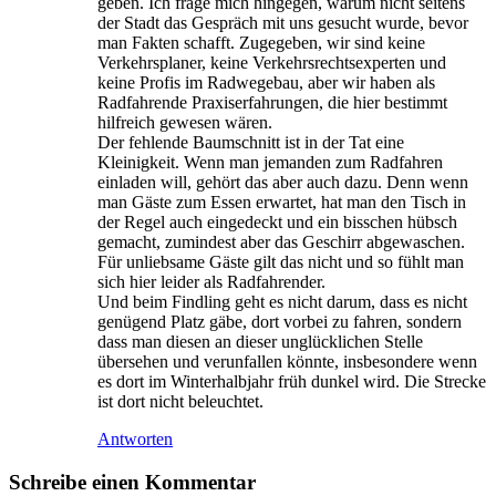
geben. Ich frage mich hingegen, warum nicht seitens
der Stadt das Gespräch mit uns gesucht wurde, bevor
man Fakten schafft. Zugegeben, wir sind keine
Verkehrsplaner, keine Verkehrsrechtsexperten und
keine Profis im Radwegebau, aber wir haben als
Radfahrende Praxiserfahrungen, die hier bestimmt
hilfreich gewesen wären.
Der fehlende Baumschnitt ist in der Tat eine
Kleinigkeit. Wenn man jemanden zum Radfahren
einladen will, gehört das aber auch dazu. Denn wenn
man Gäste zum Essen erwartet, hat man den Tisch in
der Regel auch eingedeckt und ein bisschen hübsch
gemacht, zumindest aber das Geschirr abgewaschen.
Für unliebsame Gäste gilt das nicht und so fühlt man
sich hier leider als Radfahrender.
Und beim Findling geht es nicht darum, dass es nicht
genügend Platz gäbe, dort vorbei zu fahren, sondern
dass man diesen an dieser unglücklichen Stelle
übersehen und verunfallen könnte, insbesondere wenn
es dort im Winterhalbjahr früh dunkel wird. Die Strecke
ist dort nicht beleuchtet.
Antworten
Schreibe einen Kommentar