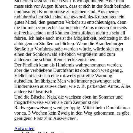
Sicherlich lässt sich der BSR 1 noch optimieren. Aber man
muss sich vor Augen führen, dass er sich in der Stadt befindet
und insofern Kompromisse zu machen sind. Aus meiner
radfahrerischen Sicht sind rechts-vor-links-Kreuzungen ein
gutes Mittel, den gesamten Verkehr zu entschleunigen, denn
die für mich von rechts kommenden Autos müssen ihrerseits
auf rechts achten und können demzufolgen nicht zu schnell
fahren. Ich habe auch meist die Möglichkeit, rechtzeitig in die
abbiegenden Straßen zu blicken. Wenn die Brandenburger
Straße zur Vorfahrtsstraße werden würde, würde sich zum
einen der Schilderwald erheblich vergrößern und zum
anderen eine schöne Rennstrecke entstehen.
Der Findlich kann als Hindernis wahrgenommen werden,
aber die verbliebene Durchfahrt ist doch noch weit genug.
Vielleicht lässt sich eine rot-weiß gestreifte Warnung
aufstellen. Im übrigen: Man wird immer gezwungen sein,
Hindernissen auszuweichen, wie z. B. parkenden Autos. Alles
andere ist illusorisch.
Und die Büsche. Naja, die wachsen eben im Sommer und
möglicherweise waren sie zum Zeitpunkt der
Radwegausweisung weniger üppig. Mit ist beim Durchfahren
vor ca. 3 Wochen kein Zweig in den Weg gekommen, es gibt
genügend Platz zum Ausweichen.
Antworten