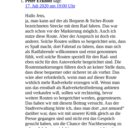
Peter Eckhoff
sagt:
17. Juli 2020 um 19:00 Uhr
Hallo Jens,
ja, man kann auf der als Bequem & Sicher-Route
bezeichneten Strecke mit dem Rad fahren. Das war
auch schon vor der Markierung möglich. Auch ich
nutze diese Route. Aber der Anspruch ist doch ein
anderer. Solche Routen sollten so hergerichtet sein, dass
es Spaß macht, dort Fahrrad zu fahren, dass man sich
als Radfahrende willkommen und ernst genommen
fühlt, weil solche Routen speziell für den Rad- und
eben nicht für den Autoverkehr hergerichtet sind. Die
Routenmarkierungen führen doch an keiner Stelle dazu,
dass diese bequemer oder sicherer ist als vorher. Das
wäre aber erforderlich, wenn man auf dieser Route
wirklich mehr Radverkehr erzeugen will. Wenn man
uns das ernsthaft als Radverkehrsförderung anbieten
und verkaufen will, sollten wir rechtzeitig, bevor
weitere Routen so hergerichtet werden, gegensteuern.
Das haben wir mit diesem Beitrag versucht. Aus der
Stadtverwaltung hörte ich, dass man dort „not amused“
darüber war, dass wir mit unserer Kritik gleich an die
Presse gegangen sind und nicht erst das Gespräch
gesucht haben, um die Chance der Nachbesserung zu